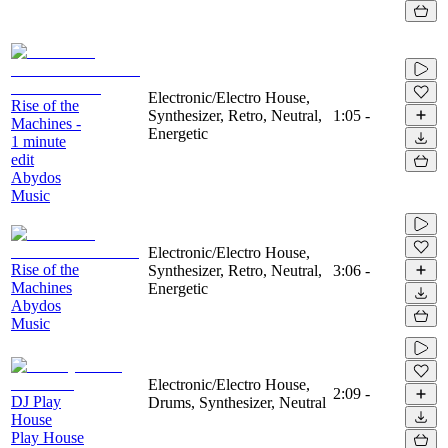
Electronic/Electro House,
Rise of the
Synthesizer, Retro, Neutral,
1:05
-
Machines -
Energetic
1 minute
edit
Abydos
Music
Electronic/Electro House,
Rise of the
Synthesizer, Retro, Neutral,
3:06
-
Machines
Energetic
Abydos
Music
Electronic/Electro House,
2:09
-
DJ Play
Drums, Synthesizer, Neutral
House
Play House