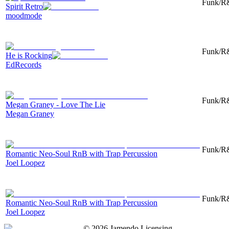
Funk/R&
Spirit Retro
moodmode
Funk/R&
He is Rocking
EdRecords
Funk/R&
Megan Graney - Love The Lie
Megan Graney
Funk/R&
Romantic Neo-Soul RnB with Trap Percussion
Joel Loopez
Funk/R&
Romantic Neo-Soul RnB with Trap Percussion
Joel Loopez
©
2026
Jamendo Licensing