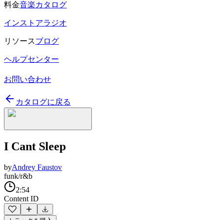
料金
音楽カタログ
インストアラジオ
リソース
ブログ
ヘルプセンター
お問い合わせ
カタログに戻る
I Cant Sleep
by
Andrey Faustov
funk/r&b
2:54
Content ID