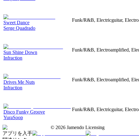
Funk/R&B, Electricguitar, Elect
Sweet Dance
Serge Quadrado
Funk/R&B, Electroamplified, Elec
Sun Shine Down
Infraction
Funk/R&B, Electroamplified, Elec
Drives Me Nuts
Infraction
Funk/R&B, Electricguitar, Electr
Disco Funky Groove
YuraSoop
©
2026
Jamendo Licensing
アプリを入手