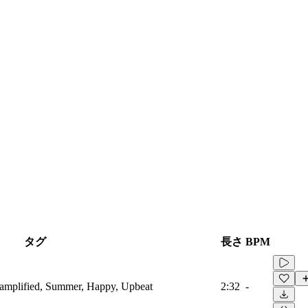
タグ
長さ
BPM
oamplified, Summer, Happy, Upbeat
2:32
-