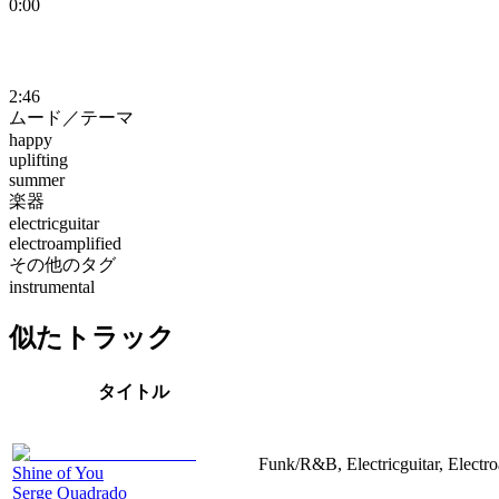
0:00
2:46
ムード／テーマ
happy
uplifting
summer
楽器
electricguitar
electroamplified
その他のタグ
instrumental
似たトラック
タイトル
Funk/R&B, Electricguitar, Electr
Shine of You
Serge Quadrado