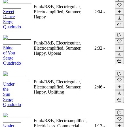
Funk/R&B, Electricguitar,
Sweet
Electroamplified, Summer,
2:04
-
Dance
Happy
Serge
Quadrado
Funk/R&B, Electricguitar,
Shine
Electroamplified, Summer,
2:32
-
of You
Happy, Upbeat
Serge
Quadrado
Funk/R&B, Electricguitar,
Under
Electroamplified, Summer,
2:46
-
the
Happy, Uplifting
Sun
Serge
Quadrado
Funk/R&B, Electroamplified,
Under
Electricbass, Commercial,
1:13
-