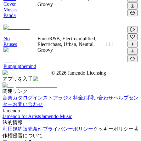
Cover
Groovy
Music-
Panda
No
Funk/R&B, Electroamplified,
Pauses
Electricbass, Urban, Neutral,
1:11
-
Groovy
Pumpupthemind
©
2026
Jamendo Licensing
アプリを入手
関連リンク
音楽カタログ
インストアラジオ
料金
お問い合わせ
ヘルプセン
ター
お問い合わせ
Jamendo
Jamendo for Artists
Jamendo Music
法的情報
利用規約
販売条件
プライバシーポリシー
クッキーポリシー
著
作権侵害について