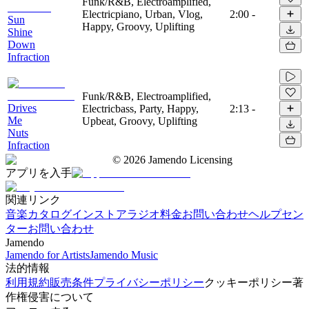
Funk/R&B, Electroamplified,
Electricpiano, Urban, Vlog,
2:00
-
Sun
Happy, Groovy, Uplifting
Shine
Down
Infraction
Funk/R&B, Electroamplified,
Drives
Electricbass, Party, Happy,
2:13
-
Me
Upbeat, Groovy, Uplifting
Nuts
Infraction
©
2026
Jamendo Licensing
アプリを入手
関連リンク
音楽カタログ
インストアラジオ
料金
お問い合わせ
ヘルプセン
ター
お問い合わせ
Jamendo
Jamendo for Artists
Jamendo Music
法的情報
利用規約
販売条件
プライバシーポリシー
クッキーポリシー
著
作権侵害について