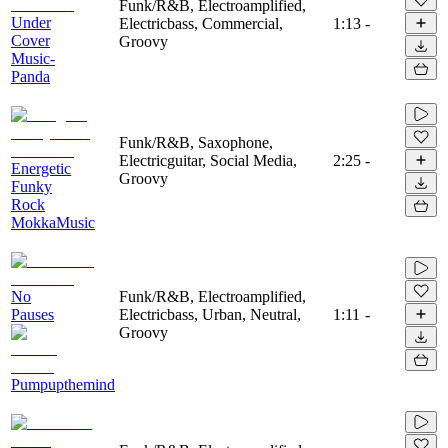
Funk/R&B, Electroamplified,
Under
Electricbass, Commercial,
1:13
-
Cover
Groovy
Music-
Panda
Funk/R&B, Saxophone,
Electricguitar, Social Media,
2:25
-
Energetic
Groovy
Funky
Rock
MokkaMusic
No
Funk/R&B, Electroamplified,
Pauses
Electricbass, Urban, Neutral,
1:11
-
Groovy
Pumpupthemind