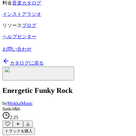
料金
音楽カタログ
インストアラジオ
リソース
ブログ
ヘルプセンター
お問い合わせ
カタログに戻る
Energetic Funky Rock
by
MokkaMusic
funk/r&b
2:25
トラックを購入