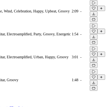
, Wind, Celebration, Happy, Upbeat, Groovy
2:09
-
ar, Electroamplified, Party, Groovy, Energetic
1:54
-
tar, Electroamplified, Urban, Happy, Groovy
3:01
-
itar, Groovy
1:48
-