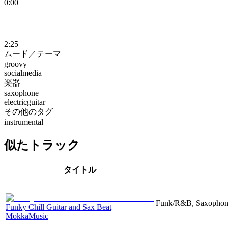
0:00
2:25
ムード／テーマ
groovy
socialmedia
楽器
saxophone
electricguitar
その他のタグ
instrumental
似たトラック
タイトル
Funk/R&B, Saxophone
Funky Chill Guitar and Sax Beat
MokkaMusic