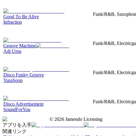
Funk/R&B, Saxophone
Good To Be Alive
Infraction
Funk/R&B, Electricguit
Groove Machine
Adi Ursu
Funk/R&B, Electricgui
Disco Funky Groove
YuraSoop
Funk/R&B, Electricgu
Disco Advertisement
SoundForYou
©
2026
Jamendo Licensing
アプリを入手
関連リンク