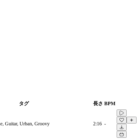
タグ
長さ
BPM
, Guitar, Urban, Groovy
2:16
-