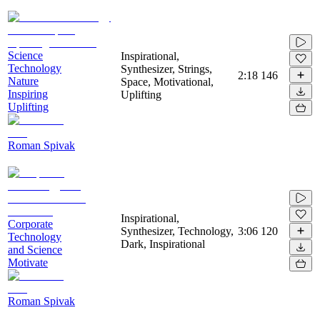
Science
Inspirational,
Technology
Synthesizer, Strings,
2:18
146
Nature
Space, Motivational,
Inspiring
Uplifting
Uplifting
Roman Spivak
Inspirational,
Corporate
Synthesizer, Technology,
3:06
120
Technology
Dark, Inspirational
and Science
Motivate
Roman Spivak