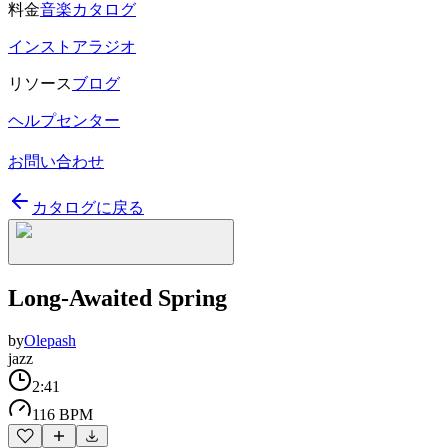
料金
音楽カタログ
インストアラジオ
リソース
ブログ
ヘルプセンター
お問い合わせ
カタログに戻る
Long-Awaited Spring
by
Olepash
jazz
2:41
116 BPM