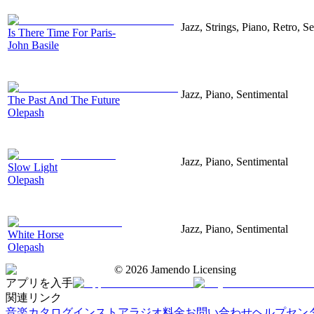
Jazz, Strings, Piano, Retro, S
Is There Time For Paris-
John Basile
Jazz, Piano, Sentimental
The Past And The Future
Olepash
Jazz, Piano, Sentimental
Slow Light
Olepash
Jazz, Piano, Sentimental
White Horse
Olepash
©
2026
Jamendo Licensing
アプリを入手
関連リンク
音楽カタログ
インストアラジオ
料金
お問い合わせ
ヘルプセン