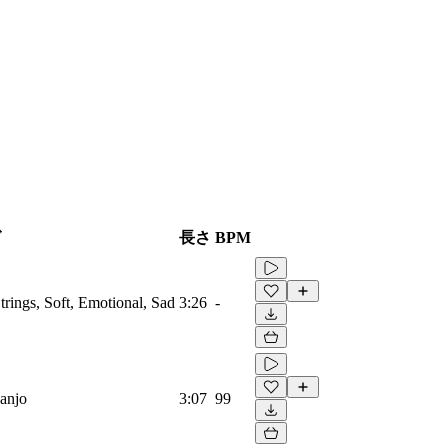
グ
長さ
BPM
trings, Soft, Emotional, Sad
3:26
-
Banjo
3:07
99