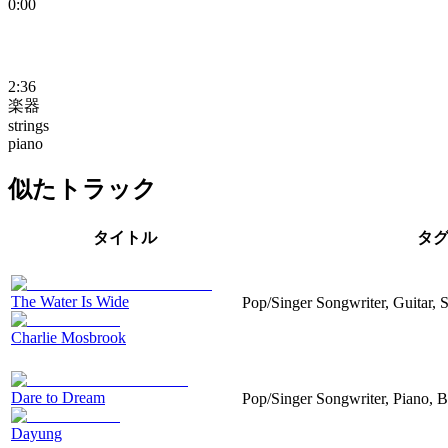
0:00
2:36
楽器
strings
piano
似たトラック
タイトル
タ
The Water Is Wide
Pop/Singer Songwriter, Guitar, S
Charlie Mosbrook
Dare to Dream
Pop/Singer Songwriter, Piano, 
Dayung