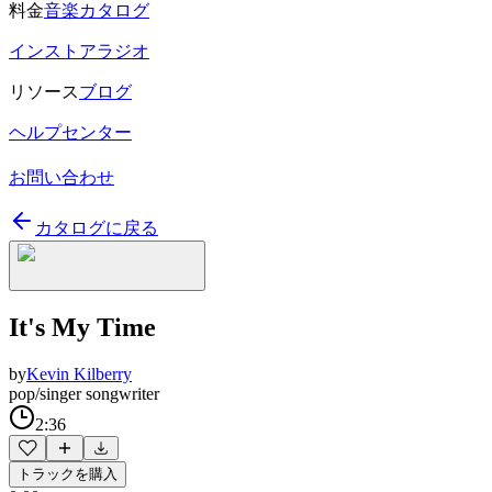
料金
音楽カタログ
インストアラジオ
リソース
ブログ
ヘルプセンター
お問い合わせ
カタログに戻る
It's My Time
by
Kevin Kilberry
pop/singer songwriter
2:36
トラックを購入