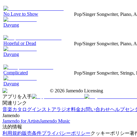
No Love to Show
Pop/Singer Songwriter, Piano, A
Dayung
Hopeful or Dead
Pop/Singer Songwriter, Piano, A
Dayung
Complicated
Pop/Singer Songwriter, Strings,
Dayung
©
2026
Jamendo Licensing
アプリを入手
関連リンク
音楽カタログ
インストアラジオ
料金
お問い合わせ
ヘルプセン
Jamendo
Jamendo for Artists
Jamendo Music
法的情報
利用規約
販売条件
プライバシーポリシー
クッキーポリシー
著