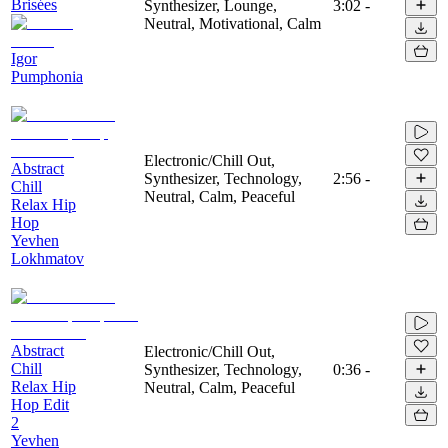
Brisées
Synthesizer, Lounge,
3:02
-
Neutral, Motivational, Calm
Igor
Pumphonia
Electronic/Chill Out,
Abstract
Synthesizer, Technology,
2:56
-
Chill
Neutral, Calm, Peaceful
Relax Hip
Hop
Yevhen
Lokhmatov
Abstract
Electronic/Chill Out,
Chill
Synthesizer, Technology,
0:36
-
Relax Hip
Neutral, Calm, Peaceful
Hop Edit
2
Yevhen