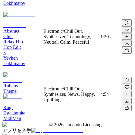
Lokhmatov
Abstract
Electronic/Chill Out,
Chill
Synthesizer, Technology,
1:20
-
Relax Hip
Neutral, Calm, Peaceful
Hop Edit
3
Yevhen
Lokhmatov
Rubens
Electronic/Chill Out,
Theme
Synthesizer, News, Happy,
4:54
-
Uplifting
Rugi
Estalagmita
MidiMan
©
2026
Jamendo Licensing
アプリを入手