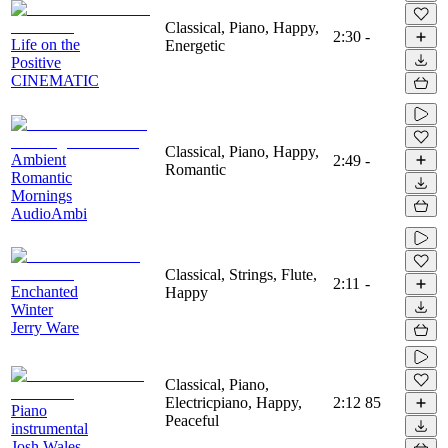
Classical, Piano, Happy,
2:30
-
Life on the
Energetic
Positive
CINEMATIC
Classical, Piano, Happy,
Ambient
2:49
-
Romantic
Romantic
Mornings
AudioAmbi
Classical, Strings, Flute,
2:11
-
Enchanted
Happy
Winter
Jerry Ware
Classical, Piano,
Electricpiano, Happy,
2:12
85
Piano
Peaceful
instrumental
Josh Wales