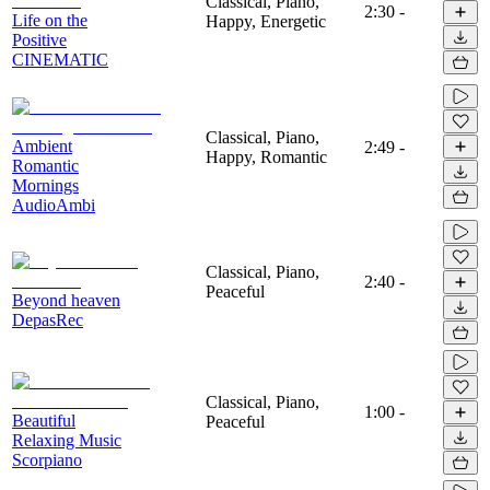
Classical, Piano,
2:30
-
Life on the
Happy, Energetic
Positive
CINEMATIC
Classical, Piano,
Ambient
2:49
-
Happy, Romantic
Romantic
Mornings
AudioAmbi
Classical, Piano,
2:40
-
Peaceful
Beyond heaven
DepasRec
Classical, Piano,
1:00
-
Beautiful
Peaceful
Relaxing Music
Scorpiano