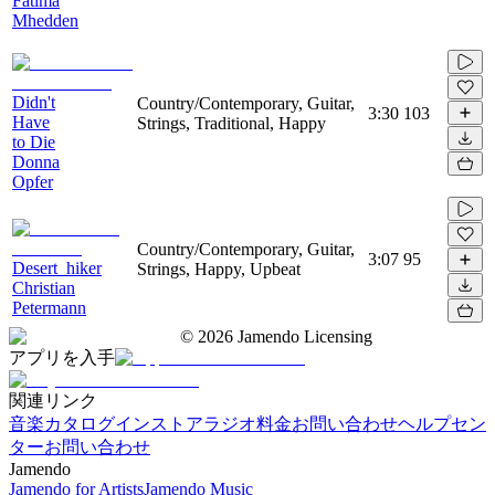
Fatima
Mhedden
Didn't
Country/Contemporary, Guitar,
3:30
103
Have
Strings, Traditional, Happy
to Die
Donna
Opfer
Country/Contemporary, Guitar,
3:07
95
Desert_hiker
Strings, Happy, Upbeat
Christian
Petermann
©
2026
Jamendo Licensing
アプリを入手
関連リンク
音楽カタログ
インストアラジオ
料金
お問い合わせ
ヘルプセン
ター
お問い合わせ
Jamendo
Jamendo for Artists
Jamendo Music