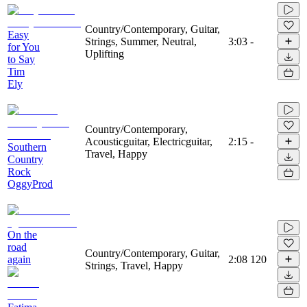
Country/Contemporary, Guitar,
Easy
Strings, Summer, Neutral,
3:03
-
for You
Uplifting
to Say
Tim
Ely
Country/Contemporary,
Acousticguitar, Electricguitar,
2:15
-
Southern
Travel, Happy
Country
Rock
OggyProd
On the
road
Country/Contemporary, Guitar,
again
2:08
120
Strings, Travel, Happy