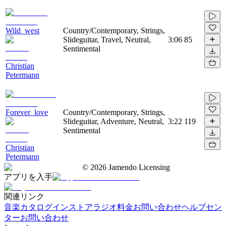
Wild_west
Country/Contemporary, Strings,
Slideguitar, Travel, Neutral,
3:06
85
Sentimental
Christian
Petermann
Forever_love
Country/Contemporary, Strings,
Slideguitar, Adventure, Neutral,
3:22
119
Sentimental
Christian
Petermann
©
2026
Jamendo Licensing
アプリを入手
関連リンク
音楽カタログ
インストアラジオ
料金
お問い合わせ
ヘルプセン
ター
お問い合わせ