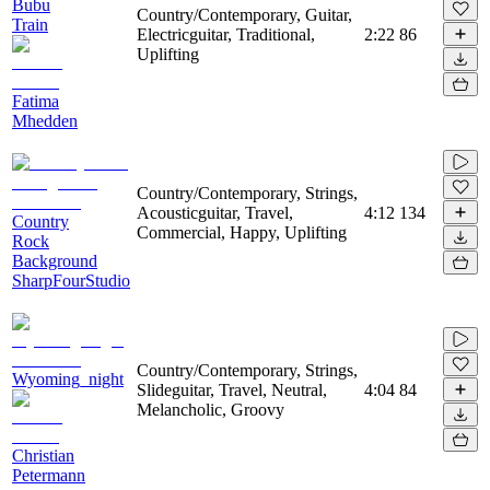
Bubu
Country/Contemporary, Guitar,
Train
Electricguitar, Traditional,
2:22
86
Uplifting
Fatima
Mhedden
Country/Contemporary, Strings,
Acousticguitar, Travel,
4:12
134
Country
Commercial, Happy, Uplifting
Rock
Background
SharpFourStudio
Country/Contemporary, Strings,
Wyoming_night
Slideguitar, Travel, Neutral,
4:04
84
Melancholic, Groovy
Christian
Petermann