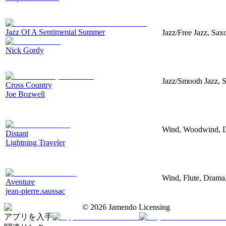
Jazz Of A Sentimental Summer
Jazz/Free Jazz, Sax
Nick Gordy
Jazz/Smooth Jazz, S
Cross Country
Joe Bozwell
Wind, Woodwind, Do
Distant
Lightning Traveler
Wind, Flute, Drama,
Aventure
jean-pierre.saussac
©
2026
Jamendo Licensing
アプリを入手