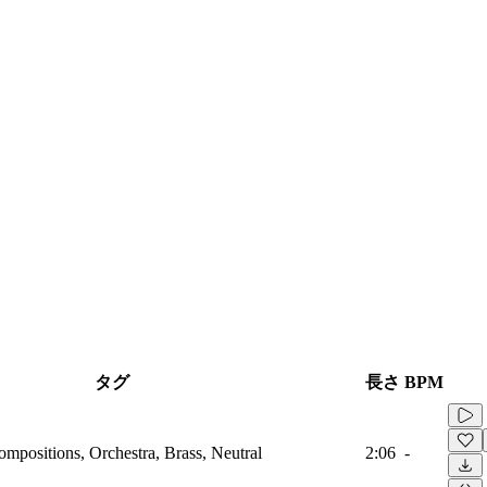
タグ
長さ
BPM
mpositions, Orchestra, Brass, Neutral
2:06
-