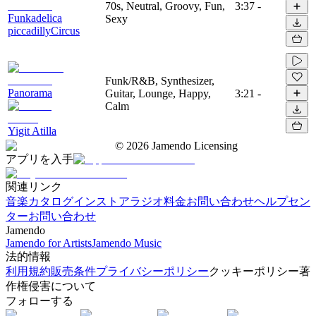
70s, Neutral, Groovy, Fun,
3:37
-
Funkadelica
Sexy
piccadillyCircus
Funk/R&B, Synthesizer,
Panorama
Guitar, Lounge, Happy,
3:21
-
Calm
Yigit Atilla
©
2026
Jamendo Licensing
アプリを入手
関連リンク
音楽カタログ
インストアラジオ
料金
お問い合わせ
ヘルプセン
ター
お問い合わせ
Jamendo
Jamendo for Artists
Jamendo Music
法的情報
利用規約
販売条件
プライバシーポリシー
クッキーポリシー
著
作権侵害について
フォローする