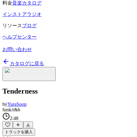
料金
音楽カタログ
インストアラジオ
リソース
ブログ
ヘルプセンター
お問い合わせ
カタログに戻る
Tenderness
by
YuraSoop
funk/r&b
2:48
トラックを購入