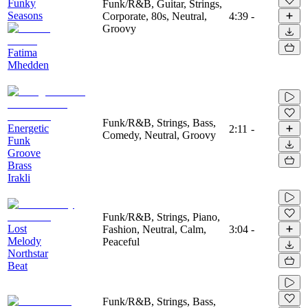
Funky
Funk/R&B, Guitar, Strings,
Seasons
Corporate, 80s, Neutral,
4:39
-
Groovy
Fatima
Mhedden
Funk/R&B, Strings, Bass,
Energetic
2:11
-
Comedy, Neutral, Groovy
Funk
Groove
Brass
Irakli
Funk/R&B, Strings, Piano,
Lost
Fashion, Neutral, Calm,
3:04
-
Melody
Peaceful
Northstar
Beat
Funk/R&B, Strings, Bass,