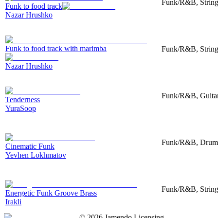
Funk/R&B, String
Funk to food track
Nazar Hrushko
Funk to food track with marimba
Funk/R&B, String
Nazar Hrushko
Funk/R&B, Guitar,
Tenderness
YuraSoop
Funk/R&B, Drums,
Cinematic Funk
Yevhen Lokhmatov
Funk/R&B, String
Energetic Funk Groove Brass
Irakli
©
2026
Jamendo Licensing