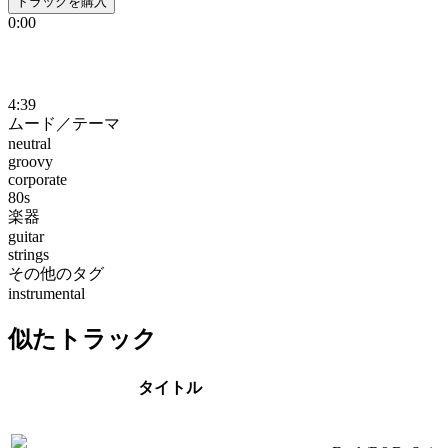
トラックを購入
0:00
4:39
ムード／テーマ
neutral
groovy
corporate
80s
楽器
guitar
strings
その他のタグ
instrumental
似たトラック
タイトル