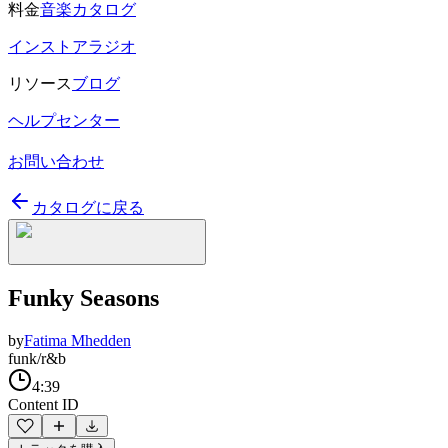
料金
音楽カタログ
インストアラジオ
リソース
ブログ
ヘルプセンター
お問い合わせ
カタログに戻る
Funky Seasons
by
Fatima Mhedden
funk/r&b
4:39
Content ID