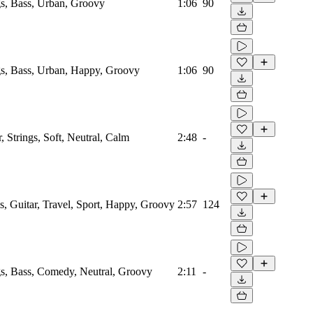
s, Bass, Urban, Groovy
1:06
90
s, Bass, Urban, Happy, Groovy
1:06
90
 Strings, Soft, Neutral, Calm
2:48
-
 Guitar, Travel, Sport, Happy, Groovy
2:57
124
s, Bass, Comedy, Neutral, Groovy
2:11
-