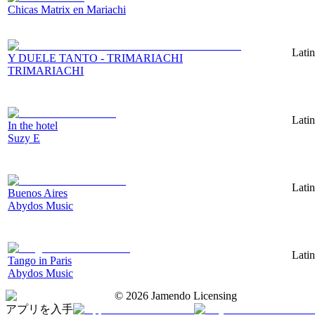
Chicas Matrix en Mariachi
Latin
Y DUELE TANTO - TRIMARIACHI
TRIMARIACHI
Lati
In the hotel
Suzy E
Lati
Buenos Aires
Abydos Music
Lati
Tango in Paris
Abydos Music
©
2026
Jamendo Licensing
アプリを入手