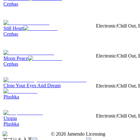
Cephas
Electronic/Chill Out,
Still Heart
Cephas
Electronic/Chill Out, 
Moon Peace
Cephas
Close Your Eyes And Dream
Electronic/Chill Out, 
Plushka
Electronic/Chill Out, 
Utopia
Plushka
©
2026
Jamendo Licensing
アプリを入手