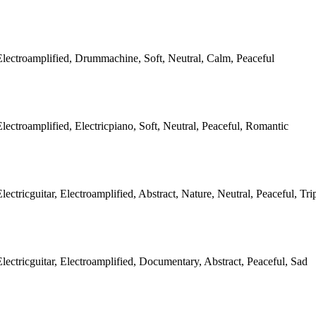
 Electroamplified, Drummachine, Soft, Neutral, Calm, Peaceful
Electroamplified, Electricpiano, Soft, Neutral, Peaceful, Romantic
Electricguitar, Electroamplified, Abstract, Nature, Neutral, Peaceful, Tr
Electricguitar, Electroamplified, Documentary, Abstract, Peaceful, Sad