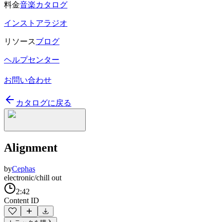
料金
音楽カタログ
インストアラジオ
リソース
ブログ
ヘルプセンター
お問い合わせ
カタログに戻る
Alignment
by
Cephas
electronic/chill out
2:42
Content ID