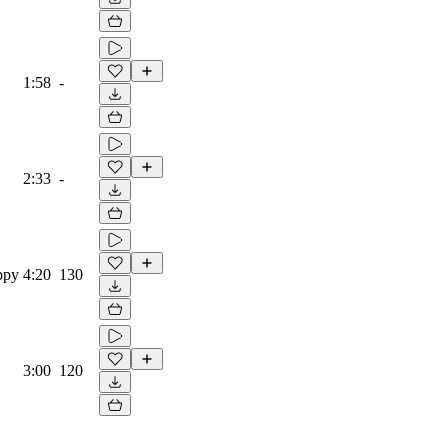
1:58
-
2:33
-
ippy
4:20
130
3:00
120