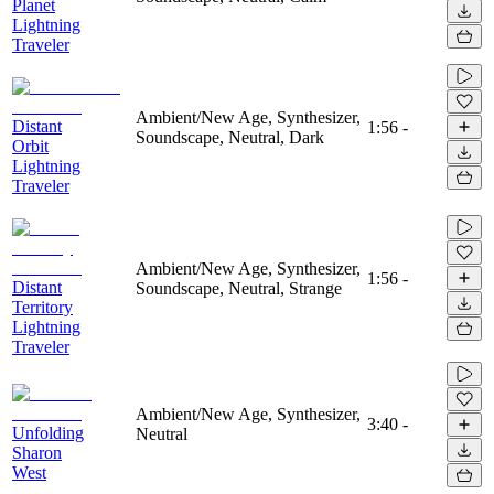
Planet
Lightning
Traveler
Ambient/New Age, Synthesizer,
Distant
1:56
-
Soundscape, Neutral, Dark
Orbit
Lightning
Traveler
Ambient/New Age, Synthesizer,
1:56
-
Distant
Soundscape, Neutral, Strange
Territory
Lightning
Traveler
Ambient/New Age, Synthesizer,
3:40
-
Unfolding
Neutral
Sharon
West