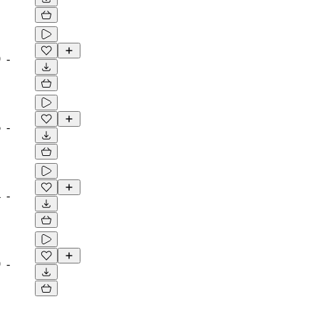
0
-
6
-
4
-
0
-