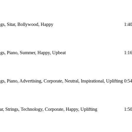
ings, Sitar, Bollywood, Happy
1:4
ings, Piano, Summer, Happy, Upbeat
1:1
ngs, Piano, Advertising, Corporate, Neutral, Inspirational, Uplifting
0:5
tar, Strings, Technology, Corporate, Happy, Uplifting
1:5