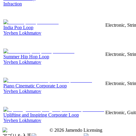
Infraction
Electronic, Str
India Pop Loop
Yevhen Lokhmatov
Electronic, Str
Summer Hip Hop Loop
Yevhen Lokhmatov
Electronic, Stri
Piano Cinematic Corporate Loop
Yevhen Lokhmatov
Electronic, Gui
Uplifting and Inspiring Corporate Loop
Yevhen Lokhmatov
©
2026
Jamendo Licensing
アプリを入手