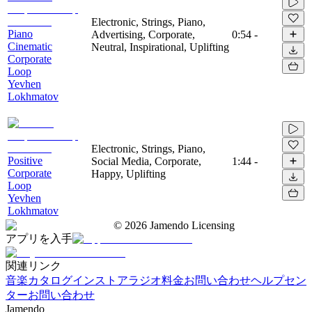
Electronic, Strings, Piano,
Piano
Advertising, Corporate,
0:54
-
Cinematic
Neutral, Inspirational, Uplifting
Corporate
Loop
Yevhen
Lokhmatov
Electronic, Strings, Piano,
Positive
Social Media, Corporate,
1:44
-
Corporate
Happy, Uplifting
Loop
Yevhen
Lokhmatov
©
2026
Jamendo Licensing
アプリを入手
関連リンク
音楽カタログ
インストアラジオ
料金
お問い合わせ
ヘルプセン
ター
お問い合わせ
Jamendo