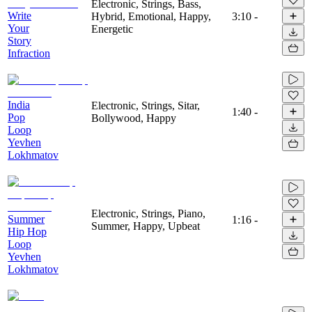
Electronic, Strings, Bass,
Write
Hybrid, Emotional, Happy,
3:10
-
Your
Energetic
Story
Infraction
India
Electronic, Strings, Sitar,
1:40
-
Pop
Bollywood, Happy
Loop
Yevhen
Lokhmatov
Electronic, Strings, Piano,
Summer
1:16
-
Summer, Happy, Upbeat
Hip Hop
Loop
Yevhen
Lokhmatov