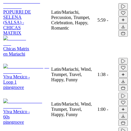
POPURRI DE
Latin/Mariachi,
SELENA
Percussion, Trumpet,
5:59
-
(SALSA) -
Celebration, Happy,
CHICAS
Romantic
MATRIX
Chicas Matrix
en Mariachi
Latin/Mariachi, Wind,
Trumpet, Travel,
1:38
-
Viva Mexico -
Happy, Funny
Loop 1
pinegroove
Latin/Mariachi, Wind,
Trumpet, Travel,
1:00
-
Viva Mexico -
Happy, Funny
60s
pinegroove