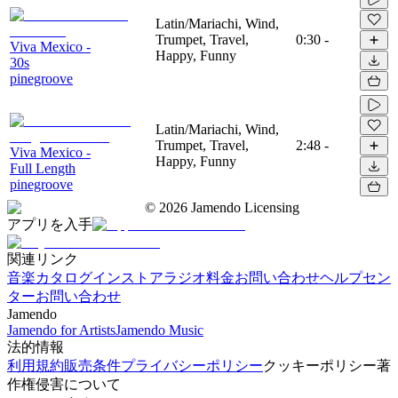
Latin/Mariachi, Wind,
Trumpet, Travel,
0:30
-
Viva Mexico -
Happy, Funny
30s
pinegroove
Latin/Mariachi, Wind,
Trumpet, Travel,
2:48
-
Viva Mexico -
Happy, Funny
Full Length
pinegroove
©
2026
Jamendo Licensing
アプリを入手
関連リンク
音楽カタログ
インストアラジオ
料金
お問い合わせ
ヘルプセン
ター
お問い合わせ
Jamendo
Jamendo for Artists
Jamendo Music
法的情報
利用規約
販売条件
プライバシーポリシー
クッキーポリシー
著
作権侵害について