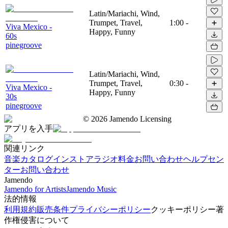
Latin/Mariachi, Wind,
Trumpet, Travel,
1:00
-
Viva Mexico -
Happy, Funny
60s
pinegroove
Latin/Mariachi, Wind,
Trumpet, Travel,
0:30
-
Viva Mexico -
Happy, Funny
30s
pinegroove
©
2026
Jamendo Licensing
アプリを入手
関連リンク
音楽カタログ
インストアラジオ
料金
お問い合わせ
ヘルプセン
ター
お問い合わせ
Jamendo
Jamendo for Artists
Jamendo Music
法的情報
利用規約
販売条件
プライバシーポリシー
クッキーポリシー
著
作権侵害について