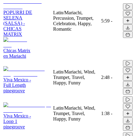
POPURRI DE
Latin/Mariachi,
SELENA
Percussion, Trumpet,
5:59
-
(SALSA) -
Celebration, Happy,
CHICAS
Romantic
MATRIX
Chicas Matrix
en Mariachi
Latin/Mariachi, Wind,
Trumpet, Travel,
2:48
-
Viva Mexico -
Happy, Funny
Full Length
pinegroove
Latin/Mariachi, Wind,
Trumpet, Travel,
1:38
-
Viva Mexico -
Happy, Funny
Loop 1
pinegroove