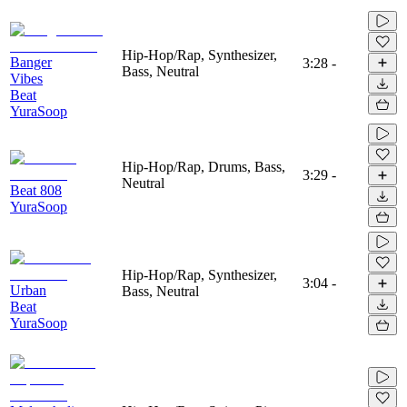
Hip-Hop/Rap, Synthesizer,
Banger
3:28
-
Bass, Neutral
Vibes
Beat
YuraSoop
Hip-Hop/Rap, Drums, Bass,
3:29
-
Neutral
Beat 808
YuraSoop
Hip-Hop/Rap, Synthesizer,
3:04
-
Urban
Bass, Neutral
Beat
YuraSoop