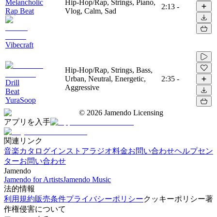
Melancholic
Hip-Hop/Rap, Strings, Piano,
2:13
-
Rap Beat
Vlog, Calm, Sad
Vibecraft
Hip-Hop/Rap, Strings, Bass,
Urban, Neutral, Energetic,
2:35
-
Drill
Aggressive
Beat
YuraSoop
©
2026
Jamendo Licensing
アプリを入手
関連リンク
音楽カタログ
インストアラジオ
料金
お問い合わせ
ヘルプセン
ター
お問い合わせ
Jamendo
Jamendo for Artists
Jamendo Music
法的情報
利用規約
販売条件
プライバシーポリシー
クッキーポリシー
著
作権侵害について