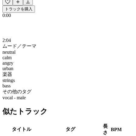
トラックを購入
0:00
2:04
ムード／テーマ
neutral
calm
angry
urban
楽器
strings
bass
その他のタグ
vocal - male
似たトラック
長
タイトル
タグ
BPM
さ