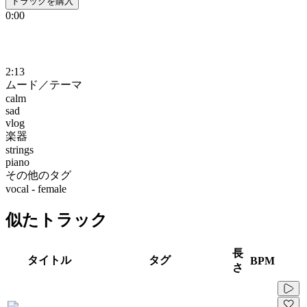
トラックを購入
0:00
2:13
ムード／テーマ
calm
sad
vlog
楽器
strings
piano
その他のタグ
vocal - female
似たトラック
長
タイトル
タグ
BPM
さ