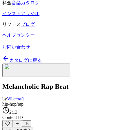
料金
音楽カタログ
インストアラジオ
リソース
ブログ
ヘルプセンター
お問い合わせ
カタログに戻る
Melancholic Rap Beat
by
Vibecraft
hip-hop/rap
2:13
Content ID