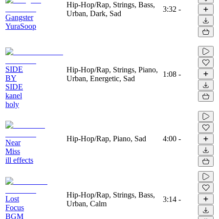
Hip-Hop/Rap, Strings, Bass,
3:32
-
Urban, Dark, Sad
Gangster
YuraSoop
SIDE
Hip-Hop/Rap, Strings, Piano,
1:08
-
BY
Urban, Energetic, Sad
SIDE
kanel
holy
Hip-Hop/Rap, Piano, Sad
4:00
-
Near
Miss
ill effects
Hip-Hop/Rap, Strings, Bass,
Lost
3:14
-
Urban, Calm
Focus
BGM