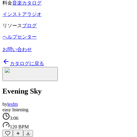
料金
音楽カタログ
インストアラジオ
リソース
ブログ
ヘルプセンター
お問い合わせ
カタログに戻る
Evening Sky
by
lesfm
easy listening
3:06
120 BPM