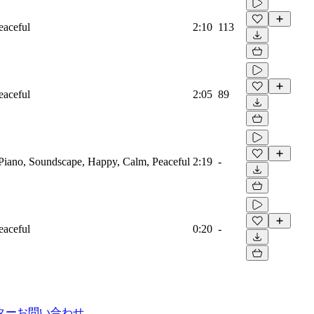
eaceful
2:10
113
eaceful
2:05
89
, Piano, Soundscape, Happy, Calm, Peaceful
2:19
-
eaceful
0:20
-
ター
お問い合わせ