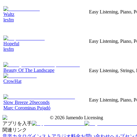
Easy Listening, Piano, P
Waltz
lesfm
Easy Listening, Piano, P
Hopeful
lesfm
Beauty Of The Landscape
Easy Listening, Strings
CrowHat
Easy Listening, Piano, P
Slow Breeze 20seconds
Marc Corominas Pujadó
©
2026
Jamendo Licensing
アプリを入手
関連リンク
音楽カタログ
インストアラジオ
料金
お問い合わせ
ヘルプセン