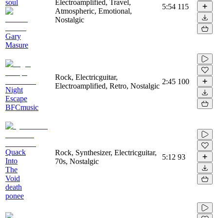
soul
Electroamplified, Travel,
5:54
115
Atmospheric, Emotional,
Nostalgic
Gary
Masure
Rock, Electricguitar,
2:45
100
Electroamplified, Retro, Nostalgic
Night
Escape
BFCmusic
Quack
Rock, Synthesizer, Electricguitar,
5:12
93
Into
70s, Nostalgic
The
Void
death
ponee