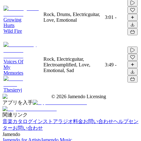
Rock, Drums, Electricguitar,
3:01
-
Growing
Love, Emotional
Hurts
Wild Fire
Rock, Electricguitar,
Voices Of
Electroamplified, Love,
3:49
-
My
Emotional, Sad
Memories
Thesieryj
©
2026
Jamendo Licensing
アプリを入手
関連リンク
音楽カタログ
インストアラジオ
料金
お問い合わせ
ヘルプセン
ター
お問い合わせ
Jamendo
Jamendo for Artists
Jamendo Music