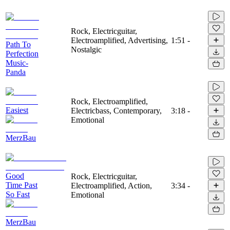
Rock, Electricguitar,
Electroamplified, Advertising,
1:51
-
Path To
Nostalgic
Perfection
Music-
Panda
Rock, Electroamplified,
Easiest
Electricbass, Contemporary,
3:18
-
Emotional
MerzBau
Good
Rock, Electricguitar,
Time Past
Electroamplified, Action,
3:34
-
So Fast
Emotional
MerzBau