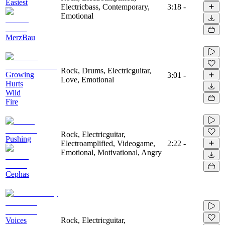
Easiest
Electricbass, Contemporary,
3:18
-
Emotional
MerzBau
Rock, Drums, Electricguitar,
Growing
3:01
-
Love, Emotional
Hurts
Wild
Fire
Rock, Electricguitar,
Pushing
Electroamplified, Videogame,
2:22
-
Emotional, Motivational, Angry
Cephas
Voices
Rock, Electricguitar,