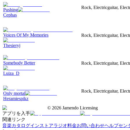
Rock, Electricguitar, Ele
Pushing
Cephas
Voices Of My Memories
Rock, Electricguitar, Elec
Thesieryj
Somebody Better
Rock, Electricguitar, Elec
Luiza_D
Rock, Electricguitar, Elec
Only mortal
Heramiespikz
©
2026
Jamendo Licensing
アプリを入手
関連リンク
音楽カタログ
インストアラジオ
料金
お問い合わせ
ヘルプセン