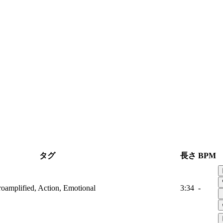
タグ
長さ
BPM
troamplified, Action, Emotional
3:34
-