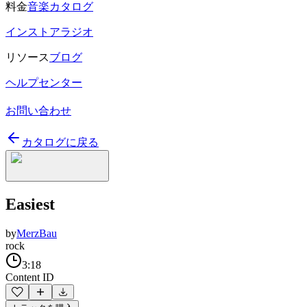
料金
音楽カタログ
インストアラジオ
リソース
ブログ
ヘルプセンター
お問い合わせ
カタログに戻る
Easiest
by
MerzBau
rock
3:18
Content ID