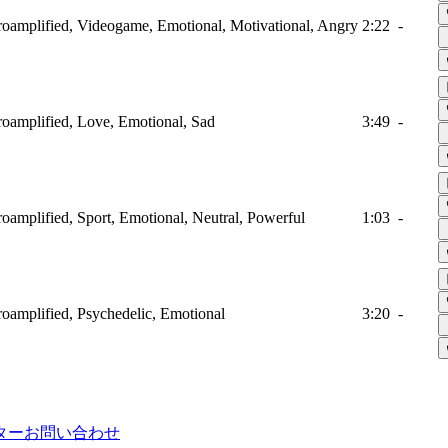
ctroamplified, Videogame, Emotional, Motivational, Angry
2:22
-
troamplified, Love, Emotional, Sad
3:49
-
troamplified, Sport, Emotional, Neutral, Powerful
1:03
-
troamplified, Psychedelic, Emotional
3:20
-
ター
お問い合わせ