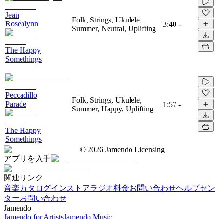
Jean
Folk, Strings, Ukulele,
Rosealynn
3:40
-
Summer, Neutral, Uplifting
The Happy
Somethings
Peccadillo
Folk, Strings, Ukulele,
Parade
1:57
-
Summer, Happy, Uplifting
The Happy
Somethings
©
2026
Jamendo Licensing
アプリを入手
関連リンク
音楽カタログ
インストアラジオ
料金
お問い合わせ
ヘルプセン
ター
お問い合わせ
Jamendo
Jamendo for Artists
Jamendo Music