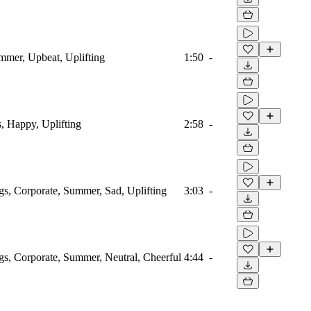
ummer, Upbeat, Uplifting
1:50
-
s, Happy, Uplifting
2:58
-
ngs, Corporate, Summer, Sad, Uplifting
3:03
-
ngs, Corporate, Summer, Neutral, Cheerful
4:44
-