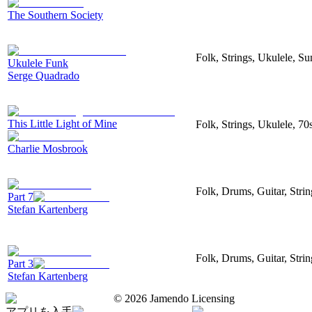
The Southern Society
Folk, Strings, Ukulele, S
Ukulele Funk
Serge Quadrado
This Little Light of Mine
Folk, Strings, Ukulele, 70
Charlie Mosbrook
Folk, Drums, Guitar, Stri
Part 7
Stefan Kartenberg
Folk, Drums, Guitar, Stri
Part 3
Stefan Kartenberg
©
2026
Jamendo Licensing
アプリを入手