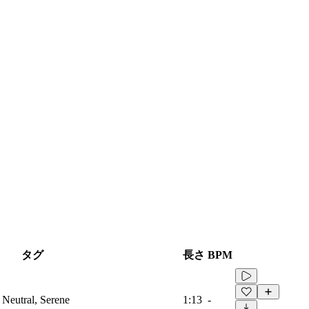
タグ
長さ
BPM
, Neutral, Serene
1:13
-