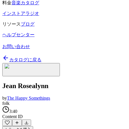
料金
音楽カタログ
インストアラジオ
リソース
ブログ
ヘルプセンター
お問い合わせ
カタログに戻る
Jean Rosealynn
by
The Happy Somethings
folk
3:40
Content ID