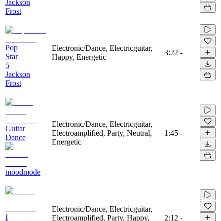
Jackson
Frost
Pop
Electronic/Dance, Electricguitar,
3:22
-
Star
Happy, Energetic
5
Jackson
Frost
Electronic/Dance, Electricguitar,
Guitar
Electroamplified, Party, Neutral,
1:45
-
Dance
Energetic
moodmode
Electronic/Dance, Electricguitar,
I
Electroamplified, Party, Happy,
2:12
-