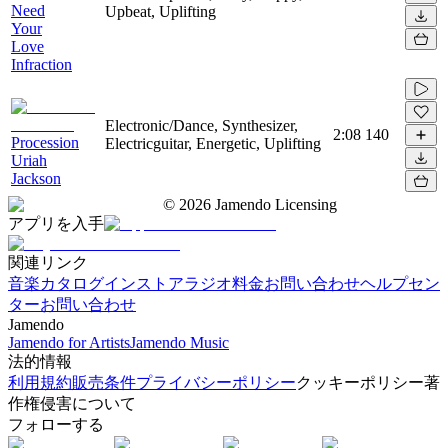
Need
Upbeat, Uplifting
Your
Love
Infraction
Electronic/Dance, Synthesizer,
2:08
140
Procession
Electricguitar, Energetic, Uplifting
Uriah
Jackson
©
2026
Jamendo Licensing
アプリを入手
関連リンク
音楽カタログ
インストアラジオ
料金
お問い合わせ
ヘルプセン
ター
お問い合わせ
Jamendo
Jamendo for Artists
Jamendo Music
法的情報
利用規約
販売条件
プライバシーポリシー
クッキーポリシー
著
作権侵害について
フォローする