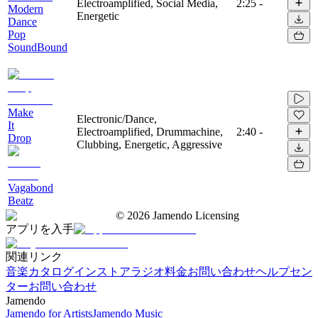
Electroamplified, Social Media,
2:25
-
Modern
Energetic
Dance
Pop
SoundBound
Make
Electronic/Dance,
It
Electroamplified, Drummachine,
2:40
-
Drop
Clubbing, Energetic, Aggressive
Vagabond
Beatz
©
2026
Jamendo Licensing
アプリを入手
関連リンク
音楽カタログ
インストアラジオ
料金
お問い合わせ
ヘルプセン
ター
お問い合わせ
Jamendo
Jamendo for Artists
Jamendo Music