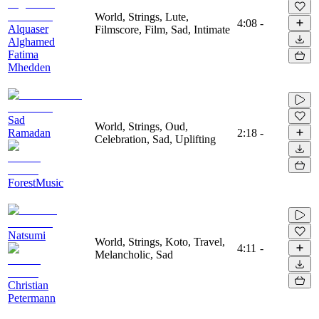
World, Strings, Lute,
4:08
-
Alquaser
Filmscore, Film, Sad, Intimate
Alghamed
Fatima
Mhedden
Sad
World, Strings, Oud,
Ramadan
2:18
-
Celebration, Sad, Uplifting
ForestMusic
Natsumi
World, Strings, Koto, Travel,
4:11
-
Melancholic, Sad
Christian
Petermann