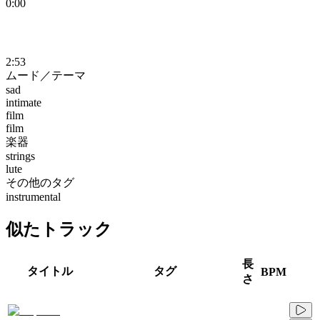
0:00
2:53
ムード／テーマ
sad
intimate
film
film
楽器
strings
lute
その他のタグ
instrumental
似たトラック
長
タイトル
タグ
BPM
さ