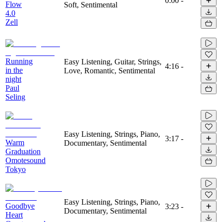
0:00
-
Flow
Soft, Sentimental
4.0
Zell
Running
Easy Listening, Guitar, Strings,
4:16
-
in the
Love, Romantic, Sentimental
night
Paul
Seling
Easy Listening, Strings, Piano,
3:17
-
Warm
Documentary, Sentimental
Graduation
Omotesound
Tokyo
Easy Listening, Strings, Piano,
Goodbye
3:23
-
Documentary, Sentimental
Heart