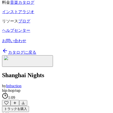
料金
音楽カタログ
インストアラジオ
リソース
ブログ
ヘルプセンター
お問い合わせ
カタログに戻る
Shanghai Nights
by
Infraction
hip-hop/rap
1:09
トラックを購入