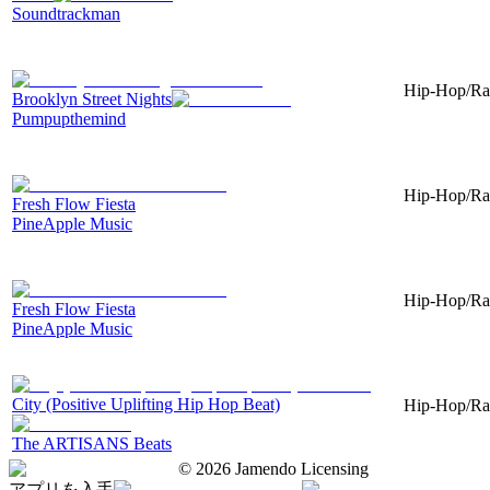
Soundtrackman
Hip-Hop/Rap
Brooklyn Street Nights
Pumpupthemind
Hip-Hop/Rap
Fresh Flow Fiesta
PineApple Music
Hip-Hop/Rap
Fresh Flow Fiesta
PineApple Music
City (Positive Uplifting Hip Hop Beat)
Hip-Hop/Rap
The ARTISANS Beats
©
2026
Jamendo Licensing
アプリを入手