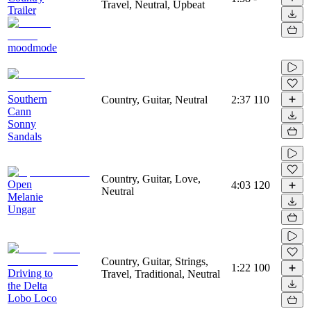
Travel, Neutral, Upbeat
Trailer
moodmode
Southern
Country, Guitar, Neutral
2:37
110
Cann
Sonny
Sandals
Country, Guitar, Love,
Open
4:03
120
Neutral
Melanie
Ungar
Country, Guitar, Strings,
1:22
100
Driving to
Travel, Traditional, Neutral
the Delta
Lobo Loco