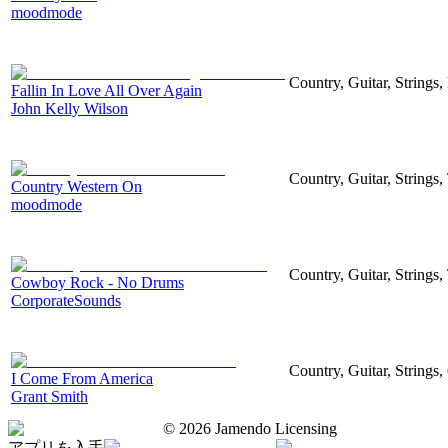
moodmode
Country, Guitar, Strings
Fallin In Love All Over Again
John Kelly Wilson
Country, Guitar, Strings,
Country Western On
moodmode
Country, Guitar, Strings,
Cowboy Rock - No Drums
CorporateSounds
Country, Guitar, String
I Come From America
Grant Smith
©
2026
Jamendo Licensing
アプリを入手