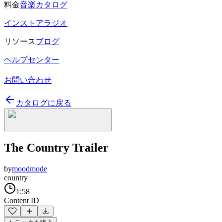
料金
音楽カタログ
インストアラジオ
リソース
ブログ
ヘルプセンター
お問い合わせ
カタログに戻る
The Country Trailer
by
moodmode
country
1:58
Content ID