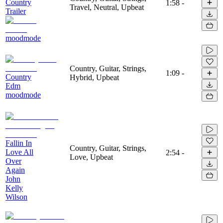
Country
1:58
-
Travel, Neutral, Upbeat
Trailer
moodmode
Country, Guitar, Strings,
1:09
-
Country
Hybrid, Upbeat
Edm
moodmode
Fallin In
Country, Guitar, Strings,
Love All
2:54
-
Love, Upbeat
Over
Again
John
Kelly
Wilson