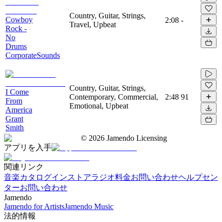
Country, Guitar, Strings,
Cowboy
2:08
-
Travel, Upbeat
Rock -
No
Drums
CorporateSounds
Country, Guitar, Strings,
I Come
Contemporary, Commercial,
2:48
91
From
Emotional, Upbeat
America
Grant
Smith
©
2026
Jamendo Licensing
アプリを入手
関連リンク
音楽カタログ
インストアラジオ
料金
お問い合わせ
ヘルプセン
ター
お問い合わせ
Jamendo
Jamendo for Artists
Jamendo Music
法的情報