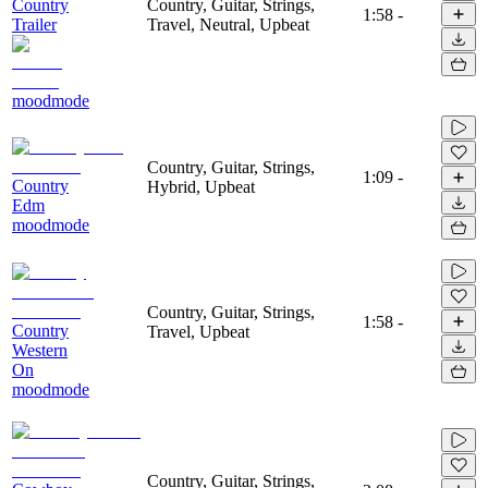
Country
Country, Guitar, Strings,
1:58
-
Trailer
Travel, Neutral, Upbeat
moodmode
Country, Guitar, Strings,
1:09
-
Country
Hybrid, Upbeat
Edm
moodmode
Country, Guitar, Strings,
1:58
-
Country
Travel, Upbeat
Western
On
moodmode
Country, Guitar, Strings,