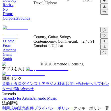
Cowboy
2:08
-
Travel, Upbeat
Rock -
No
Drums
CorporateSounds
Country, Guitar, Strings,
I Come
Contemporary, Commercial,
2:48
91
From
Emotional, Upbeat
America
Grant
Smith
©
2026
Jamendo Licensing
アプリを入手
関連リンク
音楽カタログ
インストアラジオ
料金
お問い合わせ
ヘルプセン
ター
お問い合わせ
Jamendo
Jamendo for Artists
Jamendo Music
法的情報
利用規約
販売条件
プライバシーポリシー
クッキーポリシー
著