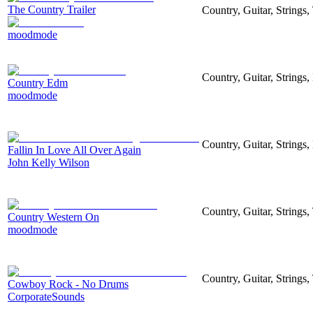
The Country Trailer
Country, Guitar, Strings,
moodmode
Country, Guitar, Strings
Country Edm
moodmode
Country, Guitar, Strings
Fallin In Love All Over Again
John Kelly Wilson
Country, Guitar, Strings,
Country Western On
moodmode
Country, Guitar, Strings,
Cowboy Rock - No Drums
CorporateSounds