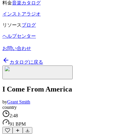
料金
音楽カタログ
インストアラジオ
リソース
ブログ
ヘルプセンター
お問い合わせ
カタログに戻る
I Come From America
by
Grant Smith
country
2:48
91 BPM