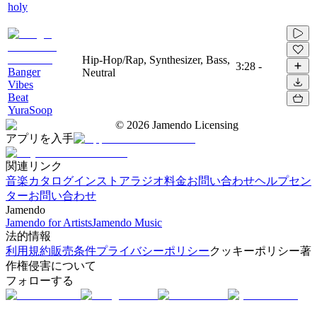
holy
Hip-Hop/Rap, Synthesizer, Bass,
3:28
-
Banger
Neutral
Vibes
Beat
YuraSoop
©
2026
Jamendo Licensing
アプリを入手
関連リンク
音楽カタログ
インストアラジオ
料金
お問い合わせ
ヘルプセン
ター
お問い合わせ
Jamendo
Jamendo for Artists
Jamendo Music
法的情報
利用規約
販売条件
プライバシーポリシー
クッキーポリシー
著
作権侵害について
フォローする