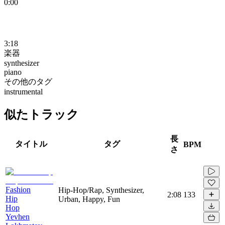
0:00
3:18
楽器
synthesizer
piano
その他のタグ
instrumental
似たトラック
長
タイトル
タグ
BPM
さ
Fashion
Hip-Hop/Rap, Synthesizer,
2:08
133
Hip
Urban, Happy, Fun
Hop
Yevhen