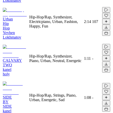
Lokhmatov
Hip-Hop/Rap, Synthesizer,
Urban
Electricpiano, Urban, Fashion,
2:14
107
Hip
Happy, Fun
Hop
Yevhen
Lokhmatov
Hip-Hop/Rap, Synthesizer,
1:11
-
CALVARY
Piano, Urban, Neutral, Energetic
TWO
kanel
holy
Hip-Hop/Rap, Strings, Piano,
SIDE
1:08
-
Urban, Energetic, Sad
BY
SIDE
kanel