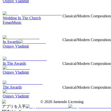
Osipov Vladimir
Classical/Modern Compositions
Wedding In The Church
EmanMusic
Classical/Modern Compositions
In Awards
Osipov Vladimir
In The Awards
Classical/Modern Compositions
Osipov Vladimir
The Awards
Classical/Modern Compositions
Osipov Vladimir
©
2026
Jamendo Licensing
アプリを入手