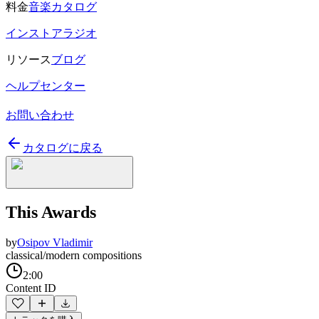
料金
音楽カタログ
インストアラジオ
リソース
ブログ
ヘルプセンター
お問い合わせ
カタログに戻る
This Awards
by
Osipov Vladimir
classical/modern compositions
2:00
Content ID