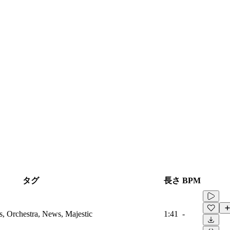
タグ
長さ
BPM
, Orchestra, News, Majestic
1:41
-