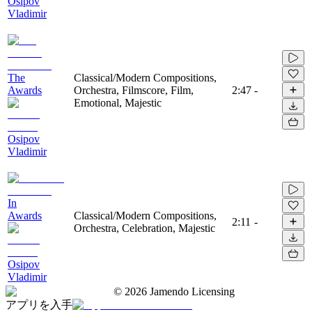
Osipov
Vladimir
The
Classical/Modern Compositions,
Awards
Orchestra, Filmscore, Film,
2:47
-
Emotional, Majestic
Osipov
Vladimir
In
Awards
Classical/Modern Compositions,
2:11
-
Orchestra, Celebration, Majestic
Osipov
Vladimir
©
2026
Jamendo Licensing
アプリを入手