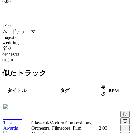
0:00
2:10
ムード／テーマ
majestic
wedding
楽器
orchestra
organ
似たトラック
長
タイトル
タグ
BPM
さ
This
Classical/Modern Compositions,
Awards
Orchestra, Filmscore, Film,
2:00
-