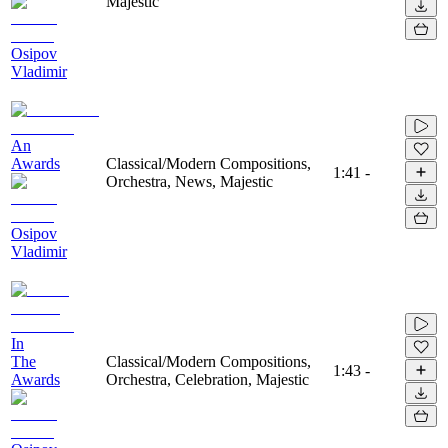
Majestic
Osipov
Vladimir
An
Awards
Classical/Modern Compositions,
1:41
-
Orchestra, News, Majestic
Osipov
Vladimir
In
The
Classical/Modern Compositions,
1:43
-
Awards
Orchestra, Celebration, Majestic