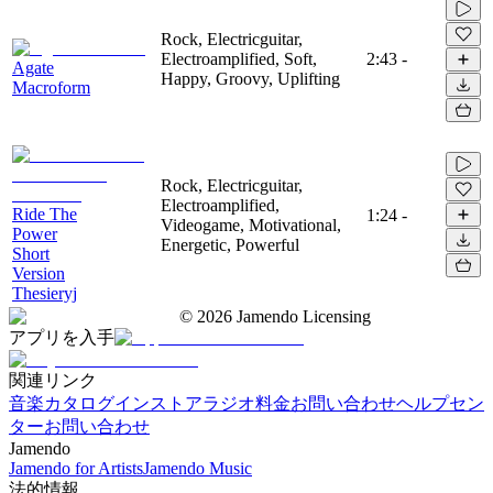
Rock, Electricguitar,
Electroamplified, Soft,
2:43
-
Agate
Happy, Groovy, Uplifting
Macroform
Rock, Electricguitar,
Electroamplified,
Ride The
1:24
-
Videogame, Motivational,
Power
Energetic, Powerful
Short
Version
Thesieryj
©
2026
Jamendo Licensing
アプリを入手
関連リンク
音楽カタログ
インストアラジオ
料金
お問い合わせ
ヘルプセン
ター
お問い合わせ
Jamendo
Jamendo for Artists
Jamendo Music
法的情報