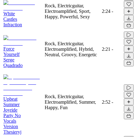
Rock, Electricguitar,
Electroamplified, Sport,
2:24
-
White
Happy, Powerful, Sexy
Castles
Infraction
Rock, Electricguitar,
Force
Electroamplified, Hybrid,
2:21
-
Yourself
Neutral, Groovy, Energetic
Serge
Quadrado
Rock, Electricguitar,
Upbeat
Electroamplified, Summer,
2:52
-
Summer
Happy, Fun
Joyride
Party No
Vocals
Version
Thesieryj