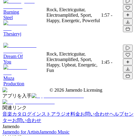
Rock, Electricguitar,
Burning
Electroamplified, Sport,
1:57
-
Steel
Happy, Energetic, Powerful
Thesieryj
Rock, Electricguitar,
Dream Of
Electroamplified, Sport,
You
1:45
-
Happy, Upbeat, Energetic,
Fun
Muza
Production
©
2026
Jamendo Licensing
アプリを入手
関連リンク
音楽カタログ
インストアラジオ
料金
お問い合わせ
ヘルプセン
ター
お問い合わせ
Jamendo
Jamendo for Artists
Jamendo Music