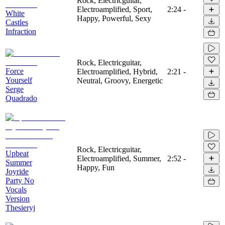
Rock, Electricguitar,
Electroamplified, Sport,
2:24
-
White
Happy, Powerful, Sexy
Castles
Infraction
Rock, Electricguitar,
Force
Electroamplified, Hybrid,
2:21
-
Yourself
Neutral, Groovy, Energetic
Serge
Quadrado
Rock, Electricguitar,
Upbeat
Electroamplified, Summer,
2:52
-
Summer
Happy, Fun
Joyride
Party No
Vocals
Version
Thesieryj