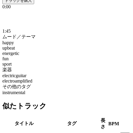
トラックを購入
0:00
1:45
ムード／テーマ
happy
upbeat
energetic
fun
sport
楽器
electricguitar
electroamplified
その他のタグ
instrumental
似たトラック
長
タイトル
タグ
BPM
さ