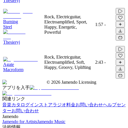
Thesieryj
Rock, Electricguitar,
Burning
Electroamplified, Sport,
1:57
-
Steel
Happy, Energetic,
Powerful
Thesieryj
Rock, Electricguitar,
Electroamplified, Soft,
2:43
-
Agate
Happy, Groovy, Uplifting
Macroform
©
2026
Jamendo Licensing
アプリを入手
関連リンク
音楽カタログ
インストアラジオ
料金
お問い合わせ
ヘルプセン
ター
お問い合わせ
Jamendo
Jamendo for Artists
Jamendo Music
法的情報