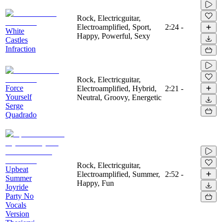
Rock, Electricguitar,
Electroamplified, Sport,
2:24
-
White
Happy, Powerful, Sexy
Castles
Infraction
Rock, Electricguitar,
Force
Electroamplified, Hybrid,
2:21
-
Yourself
Neutral, Groovy, Energetic
Serge
Quadrado
Rock, Electricguitar,
Upbeat
Electroamplified, Summer,
2:52
-
Summer
Happy, Fun
Joyride
Party No
Vocals
Version