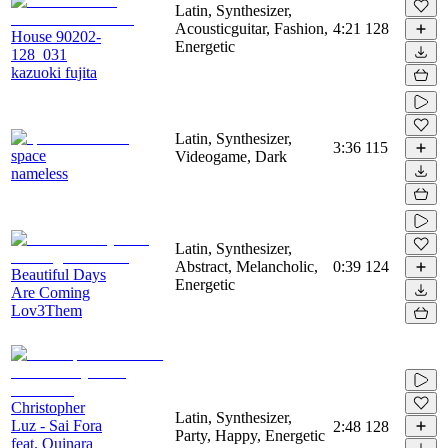
Latin, Synthesizer,
Acousticguitar, Fashion,
4:21
128
House 90202-
Energetic
128_031
kazuoki fujita
Latin, Synthesizer,
3:36
115
space
Videogame, Dark
nameless
Latin, Synthesizer,
Abstract, Melancholic,
0:39
124
Beautiful Days
Energetic
Are Coming
Lov3Them
Christopher
Latin, Synthesizer,
Luz - Sai Fora
2:48
128
Party, Happy, Energetic
feat. Quinara